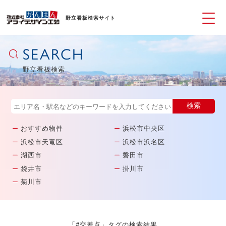
野立看板検索サイト
SEARCH
野立看板検索
おすすめ物件
浜松市中央区
浜松市天竜区
浜松市浜名区
湖西市
磐田市
袋井市
掛川市
菊川市
「#交差点」タグの検索結果