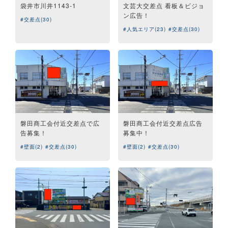
袋井市川井1143-1
文芸大交差点 看板＆ビジョ
ン広告！
#交差点(30)
#人気エリア(23)
#交差点(30)
磐田商工会付近交差点で広
磐田商工会付近交差点広告
告募集！
募集中！
#壁面(2)
#交差点(30)
#壁面(2)
#交差点(30)