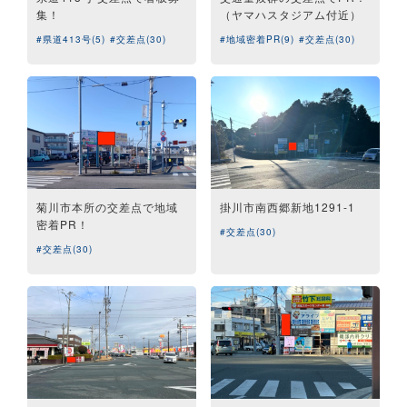
集！
（ヤマハスタジアム付近）
#県道413号(5)
#交差点(30)
#地域密着PR(9)
#交差点(30)
菊川市本所の交差点で地域
掛川市南西郷新地1291-1
密着PR！
#交差点(30)
#交差点(30)