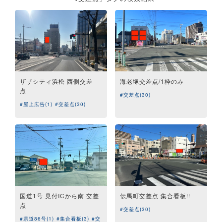
ザザシティ浜松 西側交差
海老塚交差点/1枠のみ
点
#交差点(30)
#屋上広告(1)
#交差点(30)
国道1号 見付ICから南 交差
伝馬町交差点 集合看板!!
点
#交差点(30)
#県道86号(1)
#集合看板(3)
#交