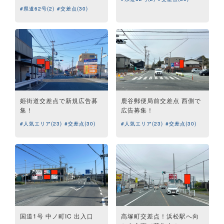
#県道62号(2)
#交差点(30)
姫街道交差点で新規広告募
鹿谷郵便局前交差点 西側で
集！
広告募集！
#人気エリア(23)
#交差点(30)
#人気エリア(23)
#交差点(30)
国道1号 中ノ町IC 出入口
高塚町交差点！浜松駅へ向