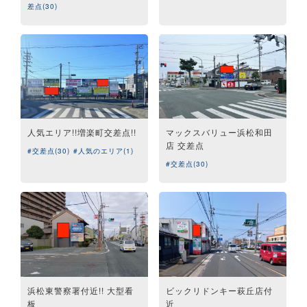
差点(30)
人気エリア!!増楽町交差点!!
マックスバリュー浜松和田
店 交差点
#交差点(30)
#人気のエリア(1)
#交差点(30)
浜松東警察署付近!! 大型看
ビックリドンキー萩丘店付
板
近