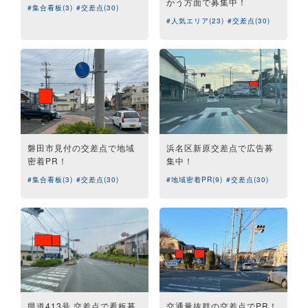
かう方面で募集中！
#集合看板(3)
#交差点(30)
#人気エリア(23)
#交差点(30)
磐田市見付の交差点で地域
浜名区新原交差点で広告募
密着PR！
集中！
#集合看板(3)
#交差点(30)
#地域密着PR(9)
#交差点(30)
県道413号 交差点で看板募
交通量抜群の交差点でPR！