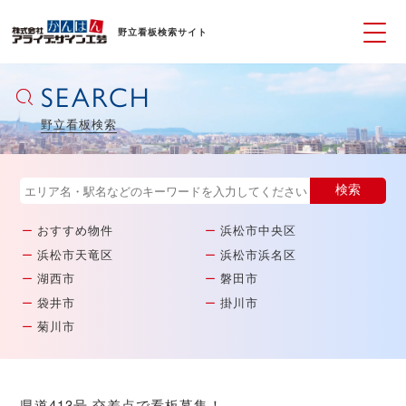
野立看板検索サイト
SEARCH
野立看板検索
おすすめ物件
浜松市中央区
浜松市天竜区
浜松市浜名区
湖西市
磐田市
袋井市
掛川市
菊川市
県道413号 交差点で看板募集！