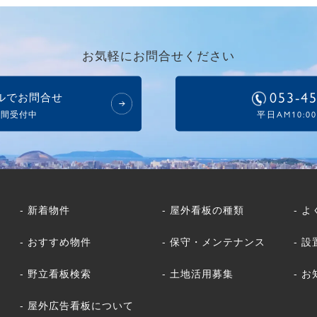
お気軽にお問合せください
ルでお問合せ
053-4
時間受付中
平日AM10:00
-
新着物件
-
屋外看板の種類
-
よ
-
おすすめ物件
-
保守・メンテナンス
-
設
-
野立看板検索
-
土地活用募集
-
お
-
屋外広告看板について