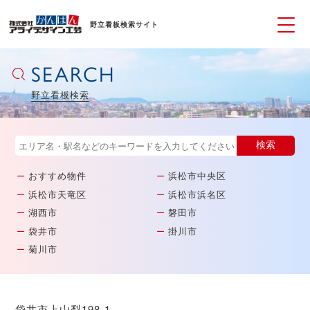
野立看板検索サイト
SEARCH
野立看板検索
おすすめ物件
浜松市中央区
浜松市天竜区
浜松市浜名区
湖西市
磐田市
袋井市
掛川市
菊川市
袋井市上山梨198-1