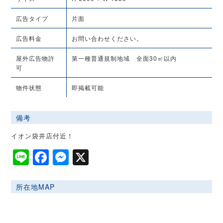
広告タイプ
片面
広告料金
お問い合わせください。
屋外広告物許
第一種普通規制地域 全面30㎡以内
可
物件状態
即掲載可能
備考
イオン袋井店付近！
Line
Facebook
Messenger
X
所在地MAP